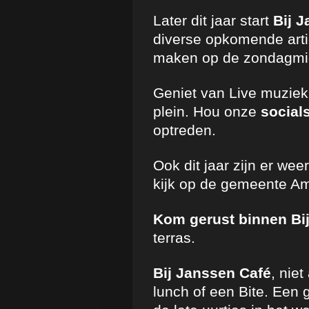
Later dit jaar start
Bij 
diverse opkomende art
maken op de zondagmid
Geniet van Live muziek 
plein.
Hou onze
social
optreden.
Ook dit jaar zijn er we
kijk op de gemeente Am
Kom gerust binnen Bi
terras.
Bij Janssen Café
, nie
lunch of een Bite.
Een g