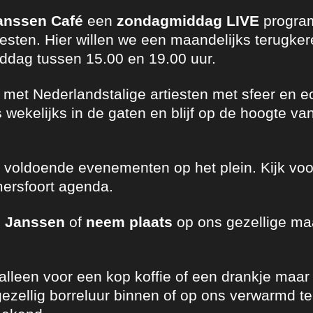
Janssen Café
een
zondagmiddag LIVE
progra
iesten.
Hier willen we een maandelijks terugk
dag tussen 15.00 en 19.00 uur.
met Nederlandstalige artiesten met sfeer en ec
s
wekelijks in de gaten en blijf op de hoogte van
er voldoende evenementen op het plein. Kijk voo
ersfoort agenda.
j Janssen
of
neem plaats
op ons gezellige ma
t alleen voor een kop koffie of een drankje maa
ezellig borreluur binnen of op ons verwarmd terra