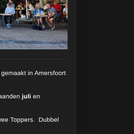
m gemaakt in Amersfoort
maanden
juli
en
twee Toppers. Dubbel