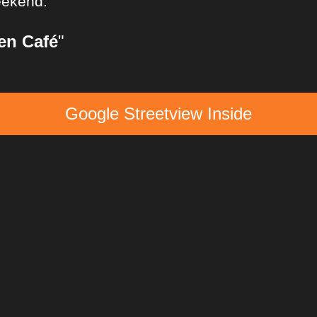
weekend.
en Café
"
Google Streetview Inside